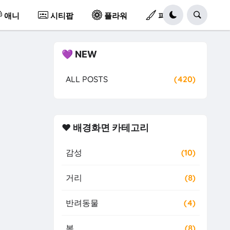
애니
시티팝
플라워
파스텔
💜 NEW
ALL POSTS
(420)
❤️ 배경화면 카테고리
감성
(10)
거리
(8)
반려동물
(4)
봄
(8)