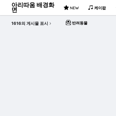
아리따움 배경화
NEW
케이팝
면
반려동물
1616의 게시물 표시