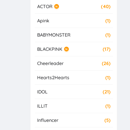
ACTOR
(40)
N
Apink
(1)
BABYMONSTER
(1)
BLACKPINK
(17)
N
Cheerleader
(26)
Hearts2Hearts
(1)
IDOL
(21)
ILLIT
(1)
Influencer
(5)