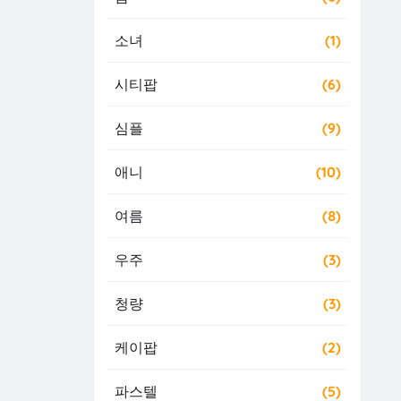
소녀
(1)
시티팝
(6)
심플
(9)
애니
(10)
여름
(8)
우주
(3)
청량
(3)
케이팝
(2)
파스텔
(5)