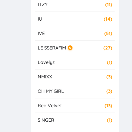
ITZY
(11)
IU
(14)
IVE
(51)
LE SSERAFIM
(27)
N
Lovelyz
(1)
NMIXX
(3)
OH MY GIRL
(3)
Red Velvet
(13)
SINGER
(1)