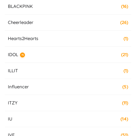
BLACKPINK
(16)
Cheerleader
(26)
Hearts2Hearts
(1)
IDOL
(21)
N
ILLIT
(1)
Influencer
(5)
ITZY
(11)
IU
(14)
IVE
(51)