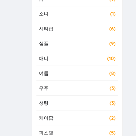
소녀
(1)
시티팝
(6)
심플
(9)
애니
(10)
여름
(8)
우주
(3)
청량
(3)
케이팝
(2)
파스텔
(5)