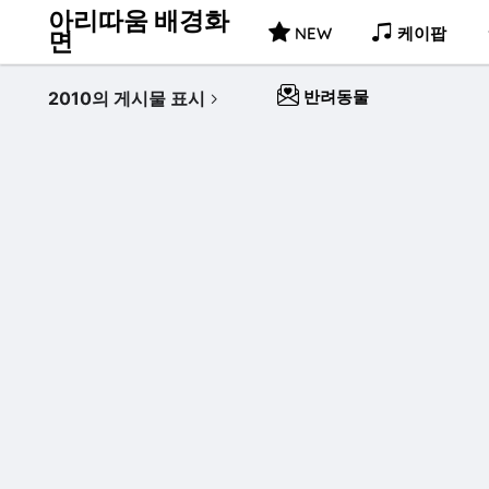
아리따움 배경화
NEW
케이팝
면
반려동물
2010의 게시물 표시