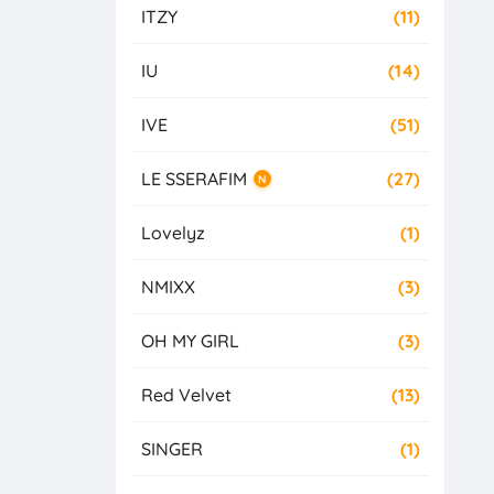
ITZY
(11)
IU
(14)
IVE
(51)
LE SSERAFIM
(27)
N
Lovelyz
(1)
NMIXX
(3)
OH MY GIRL
(3)
Red Velvet
(13)
SINGER
(1)