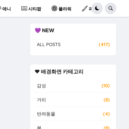
애니
시티팝
플라워
파스텔
💜 NEW
ALL POSTS
(417)
❤️ 배경화면 카테고리
감성
(10)
거리
(8)
반려동물
(4)
봄
(8)