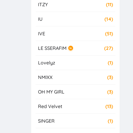
ITZY
(11)
IU
(14)
IVE
(51)
LE SSERAFIM
(27)
N
Lovelyz
(1)
NMIXX
(3)
OH MY GIRL
(3)
Red Velvet
(13)
SINGER
(1)