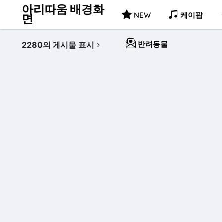
아리따움 배경화
NEW
케이팝
면
반려동물
2280의 게시물 표시