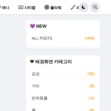
애니
시티팝
플라워
파스텔
💜 NEW
ALL POSTS
(419)
❤️ 배경화면 카테고리
감성
(10)
거리
(8)
반려동물
(4)
봄
(8)