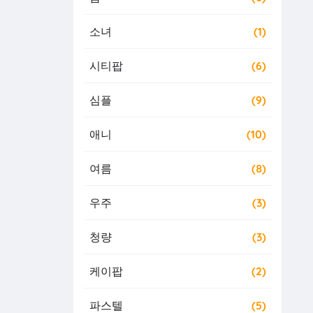
소녀
(1)
시티팝
(6)
심플
(9)
애니
(10)
여름
(8)
우주
(3)
청량
(3)
케이팝
(2)
파스텔
(5)