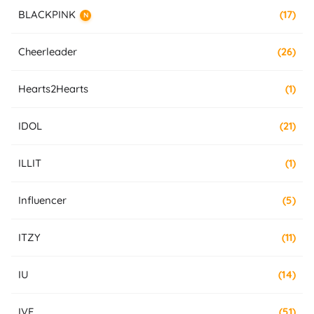
BLACKPINK
(17)
N
Cheerleader
(26)
Hearts2Hearts
(1)
IDOL
(21)
ILLIT
(1)
Influencer
(5)
ITZY
(11)
IU
(14)
IVE
(51)