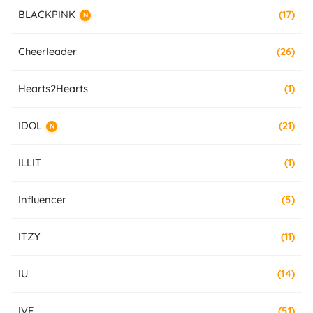
BLACKPINK
(17)
N
Cheerleader
(26)
Hearts2Hearts
(1)
IDOL
(21)
N
ILLIT
(1)
Influencer
(5)
ITZY
(11)
IU
(14)
IVE
(51)