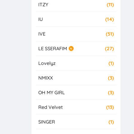
ITZY
(11)
IU
(14)
IVE
(51)
LE SSERAFIM
(27)
N
Lovelyz
(1)
NMIXX
(3)
OH MY GIRL
(3)
Red Velvet
(13)
SINGER
(1)