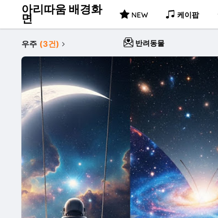
아리따움 배경화
NEW
케이팝
면
반려동물
우주
(3건)