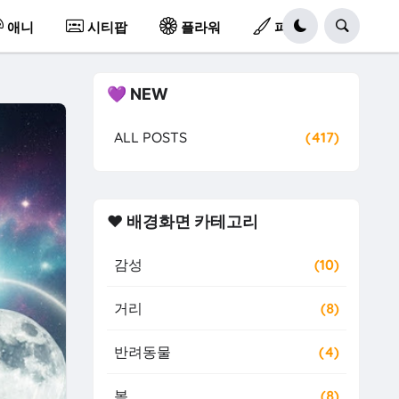
애니
시티팝
플라워
파스텔
💜 NEW
ALL POSTS
(417)
❤️ 배경화면 카테고리
감성
(10)
거리
(8)
반려동물
(4)
봄
(8)