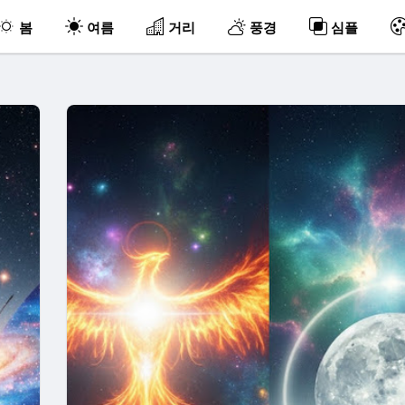
봄
여름
거리
풍경
심플